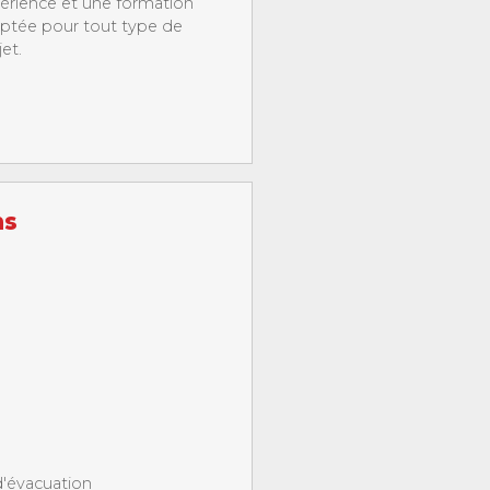
érience et une formation
ptée pour tout type de
et.
ns
d'évacuation