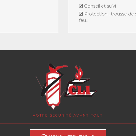
Conseil et suivi
Protection : trousse de 
feu...
VOTRE SÉCURITÉ AVANT TOUT