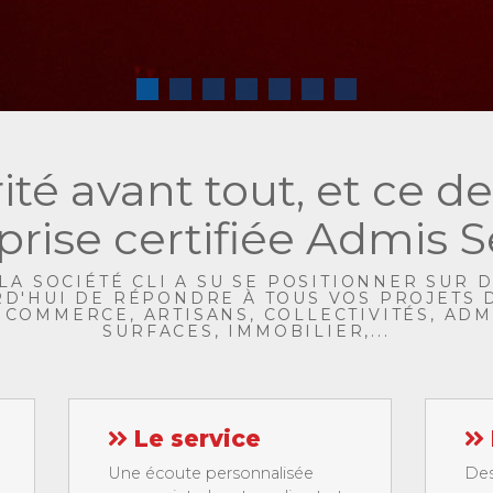
ité avant tout, et ce d
prise certifiée Admis S
LA SOCIÉTÉ CLI A SU SE POSITIONNER SUR 
RD'HUI DE RÉPONDRE À TOUS VOS PROJETS 
, COMMERCE, ARTISANS, COLLECTIVITÉS, AD
SURFACES, IMMOBILIER,...
Le service
Une écoute personnalisée
Des