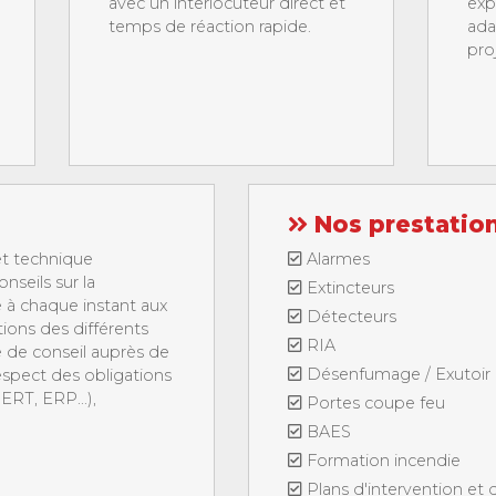
avec un interlocuteur direct et
exp
temps de réaction rapide.
ada
proj
Nos prestatio
et technique
Alarmes
nseils sur la
Extincteurs
 à chaque instant aux
Détecteurs
tions des différents
RIA
 de conseil auprès de
Désenfumage / Exutoir
respect des obligations
ERT, ERP...),
Portes coupe feu
BAES
Formation incendie
Plans d'intervention et 